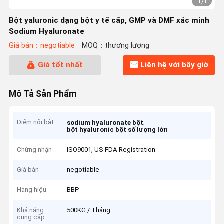
1
/
1
Bột yaluronic dạng bột y tế cấp, GMP và DMF xác minh
Sodium Hyaluronate
Giá bán：negotiable
MOQ：thương lượng
Giá tốt nhất
Liên hệ với bây giờ
Mô Tả Sản Phẩm
Điểm nổi bật
,
sodium hyaluronate bột
bột hyaluronic bột số lượng lớn
Chứng nhận
ISO9001, US FDA Registration
Giá bán
negotiable
Hàng hiệu
BBP
Khả năng
500KG / Tháng
cung cấp