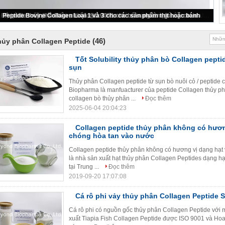
TRƯỜNG HỢP SỐ 9007-34-5 Collagen peptide thủy phân 1000-3000 Trọng lượng phân tử Dalton
(46)
ủy phân Collagen Peptide
Tốt Solubility thủy phân bò Collagen pepti
sụn
Thủy phân Collagen peptide từ sụn bò nuôi cỏ / peptide 
Biopharma là manfuacturer của peptide Collagen thủy phâ
collagen bò thủy phân ...
Đọc thêm
2025-06-04 20:04:23
Collagen peptide thủy phân không có hươn
chóng hòa tan vào nước
Collagen peptide thủy phân không có hương vị dạng hạt
là nhà sản xuất hạt thủy phân Collagen Peptides dạng h
tại Trung ...
Đọc thêm
2019-09-20 17:07:08
Cá rô phi vảy thủy phân Collagen Peptide 
Cá rô phi có nguồn gốc thủy phân Collagen Peptide với m
xuất Tiapia Fish Collagen Peptide được ISO 9001 và Hoa