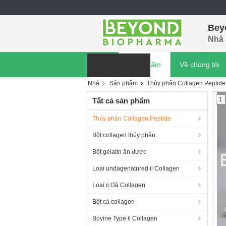
Bey
Nhà 
Nhà
Sản phẩm
Về chúng tôi
Nhà
Sản phẩm
Thủy phân Collagen Peptide
tin tức công ty
1
Tất cả sản phẩm
Thủy phân Collagen Peptide
Bột collagen thủy phân
Bột gelatin ăn được
Loại undagenatured ii Collagen
Loại ii Gà Collagen
Bột cá collagen
Bovine Type ii Collagen