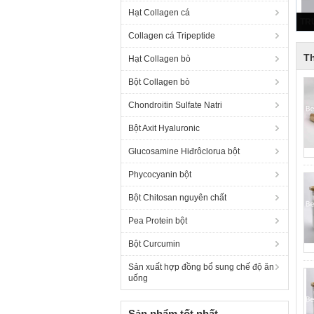
Hạt Collagen cá
Collagen cá Tripeptide
Th
Hạt Collagen bò
Bột Collagen bò
Chondroitin Sulfate Natri
Bột Axit Hyaluronic
Glucosamine Hiđrôclorua bột
Phycocyanin bột
Bột Chitosan nguyên chất
Pea Protein bột
Bột Curcumin
Sản xuất hợp đồng bổ sung chế độ ăn
uống
Sản phẩm tốt nhất