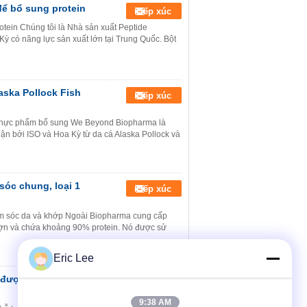
để bổ sung protein
Tiếp xúc
rotein Chúng tôi là Nhà sản xuất Peptide
 có năng lực sản xuất lớn tại Trung Quốc. Bột
aska Pollock Fish
Tiếp xúc
o thực phẩm bổ sung We Beyond Biopharma là
n bởi ISO và Hoa Kỳ từ da cá Alaska Pollock và
sóc chung, loại 1
Tiếp xúc
hăm sóc da và khớp Ngoài Biopharma cung cấp
a lợn và chứa khoảng 90% protein. Nó được sử
Eric Lee
e được sử dụng cho
Tiếp xúc
9:38 AM