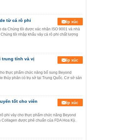
e từ cá rô phi
Tiếp xúc
đẹp da Chúng tôi được xác nhận ISO 9001 và nhà
Chúng tôi nhập khẩu vảy cá rô phi chất lượng
trung tính và vị
Tiếp xúc
ì cho thực phẩm chức năng bổ sung Beyond
e thủy phân có trụ sở tại Trung Quốc. Cơ sở sản
uyển tốt cho viên
Tiếp xúc
 rô phi vảy cho thực phẩm chức năng Beyond
sh Collagen được phê chuẩn của FDA Hoa Kỳ.