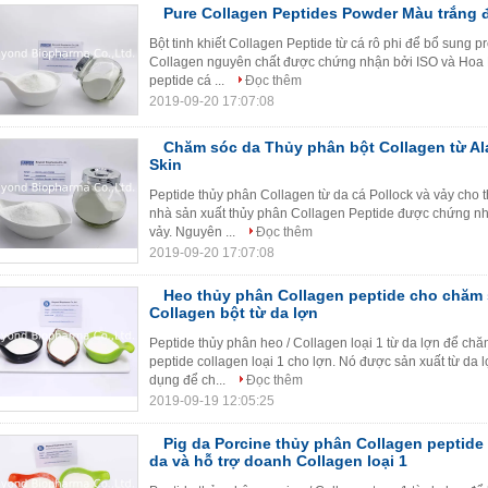
Pure Collagen Peptides Powder Màu trắng 
Bột tinh khiết Collagen Peptide từ cá rô phi để bổ sung p
Collagen nguyên chất được chứng nhận bởi ISO và Hoa Kỳ
peptide cá ...
Đọc thêm
2019-09-20 17:07:08
Chăm sóc da Thủy phân bột Collagen từ Al
Skin
Peptide thủy phân Collagen từ da cá Pollock và vảy ch
nhà sản xuất thủy phân Collagen Peptide được chứng nhậ
vảy. Nguyên ...
Đọc thêm
2019-09-20 17:07:08
Heo thủy phân Collagen peptide cho chăm 
Collagen bột từ da lợn
Peptide thủy phân heo / Collagen loại 1 từ da lợn để c
peptide collagen loại 1 cho lợn. Nó được sản xuất từ ​​d
dụng để ch...
Đọc thêm
2019-09-19 12:05:25
Pig da Porcine thủy phân Collagen peptid
da và hỗ trợ doanh Collagen loại 1