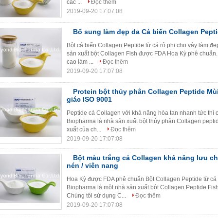
các ...
Đọc thêm
2019-09-20 17:07:08
Bổ sung làm đẹp da Cá biển Collagen Peptid
Bột cá biển Collagen Peptide từ cá rô phi cho vảy làm 
sản xuất bột Collagen Fish được FDA Hoa Kỳ phê chuẩn. 
cao làm ...
Đọc thêm
2019-09-20 17:07:08
Protein bột thủy phân Collagen Peptide Mùi 
giác ISO 9001
Peptide cá Collagen với khả năng hòa tan nhanh tức th
Biopharma là nhà sản xuất bột thủy phân Collagen peptid
xuất của ch...
Đọc thêm
2019-09-20 17:07:08
Bột màu trắng cá Collagen khả năng lưu ch
nén / viên nang
Hoa Kỳ được FDA phê chuẩn Bột Collagen Peptide từ cá
Biopharma là một nhà sản xuất bột Collagen Peptide Fi
Chúng tôi sử dụng C...
Đọc thêm
2019-09-20 17:07:08