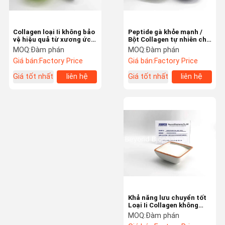
Sản xuất hợp đồng bổ sung chế độ ăn uống
Collagen loại Ii không bảo
Peptide gà khỏe mạnh /
vệ hiệu quả từ xương ức
Bột Collagen tự nhiên cho
Tái tạo tổn thương khớp
viên nang cứng
MOQ:
Đàm phán
MOQ:
Đàm phán
cho các tế bào
Giá bán:
Factory Price
Giá bán:
Factory Price
Giá tốt nhất
liên hệ
Giá tốt nhất
liên hệ
Khả năng lưu chuyển tốt
Loại Ii Collagen không
bão hòa thích hợp cho
MOQ:
Đàm phán
việc làm đầy viên nang và