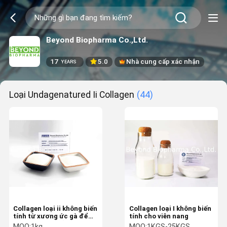
Beyond Biopharma Co.,Ltd.
17
5.0
Nhà cung cấp xác nhận
YEARS
Loại Undagenatured Ii Collagen
(44)
Collagen loại ii không biến
Collagen loại I không biến
tính từ xương ức gà để
tính cho viên nang
bổ sung sức khỏe khớp
MOQ:
1kg
MOQ:
1KGS-25KGS