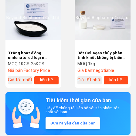
Trắng hoạt động
Bột Collagen thủy phân
undenatured loại ii
tinh khiết không bị biến
Collagen từ xương ức
tính để sản xuất viên
MOQ:
1KGS-25KGS
MOQ:
1kg
xương ức gà
nang
Giá bán:
Factory Price
Giá bán:
negotiable
Giá tốt nhất
liên hệ
Giá tốt nhất
liên hệ
Tiết kiệm thời gian của bạn
Hãy để chúng tôi liên hệ với sản phẩm tốt
nhất với bạn.
Đưa ra yêu cầu của bạn