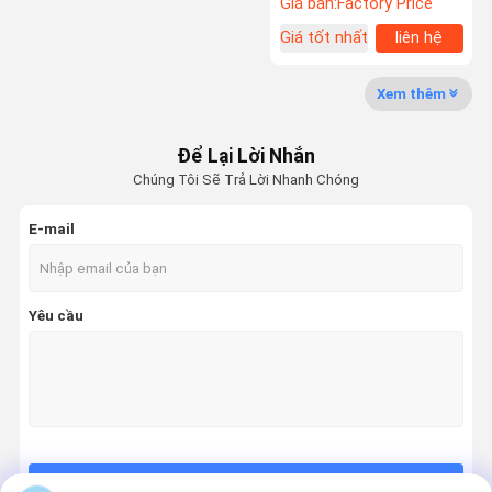
Giá bán:
Factory Price
nén viên nén
Giá tốt nhất
liên hệ
Xem thêm
Để Lại Lời Nhắn
Chúng Tôi Sẽ Trả Lời Nhanh Chóng
E-mail
Yêu cầu
Tiếp tục