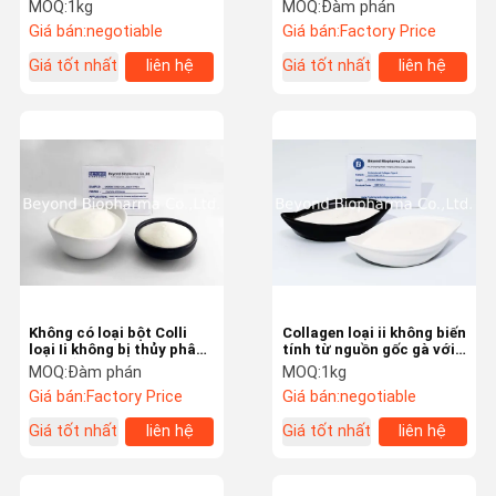
biến tính với 25% hàm
Collagen gà loại ii
MOQ:
1kg
MOQ:
Đàm phán
lượng protein tự nhiên
Giá bán:
negotiable
Giá bán:
Factory Price
Giá tốt nhất
liên hệ
Giá tốt nhất
liên hệ
Kiểm Soát
Liên Hệ
Yêu Cầu Báo
Company
Chất Lượng
Chúng Tôi
Giá
News
Thủy phân Collagen Peptide
Bột collagen thủy phân
Bột gelatin ăn được
Loại undagenatured ii Collagen
Không có loại bột Colli
Collagen loại ii không biến
Loại ii Gà Collagen
loại Ii không bị thủy phân
tính từ nguồn gốc gà với
với khả năng chảy tốt cho
10% protein hoạt tính cho
MOQ:
Đàm phán
MOQ:
1kg
viên nang
viên nang sức khỏe Joint
Bột cá collagen
Giá bán:
Factory Price
Giá bán:
negotiable
Giá tốt nhất
liên hệ
Giá tốt nhất
liên hệ
Bovine Type ii Collagen
Hạt Collagen cá