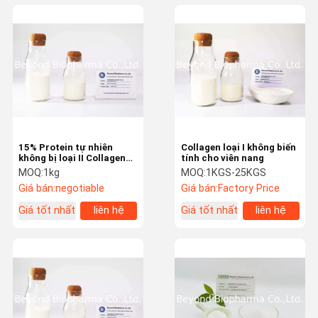
15% Protein tự nhiên
Collagen loại I không biến
không bị loại II Collagen
tính cho viên nang
từ xương ức gà
MOQ:
1kg
MOQ:
1KGS-25KGS
Giá bán:
negotiable
Giá bán:
Factory Price
Giá tốt nhất
liên hệ
Giá tốt nhất
liên hệ