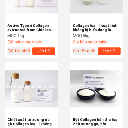
Active Type ii Collagen
Collagen loại II hoạt tính
extracted from Chicken
không bị biến dạng là
Sternum with 10%
thành phần chính của sức
MOQ:
1kg
MOQ:
5kg
Undenatured Type II
khỏe khớp
Giá bán:
negotiable
Giá bán:
negotiable
Collagen
Giá tốt nhất
liên hệ
Giá tốt nhất
liên hệ
Trang Chủ
Các Sản
Về Chúng Tôi
Tham Quan
Phẩm
Nhà Máy
Chiết xuất từ ​​xương ức
Bột Collagen bản địa loại
gà Collagen loại ii không
2 từ xương gà, bột