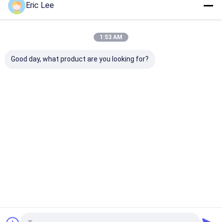
Eric Lee
1:53 AM
Danh Mục Của Chúng Tôi
Good day, what product are you looking for?
Thủy phân
Bột collagen
Bột gelatin ăn
Loại
Collagen
thủy phân
được
undagenat
Peptide
d ii Collag
Nhà
Về chúng
Liên hệ với chúng
Desktop
tôi
tôi
Site
Sơ đồ trang web
Privacy Policy
Phẩm chất
Thủy phân Collagen Peptide
Nhà máy trung
quốc.Copyright © 2026 Beyond Biopharma Co.,Ltd.. All Rights