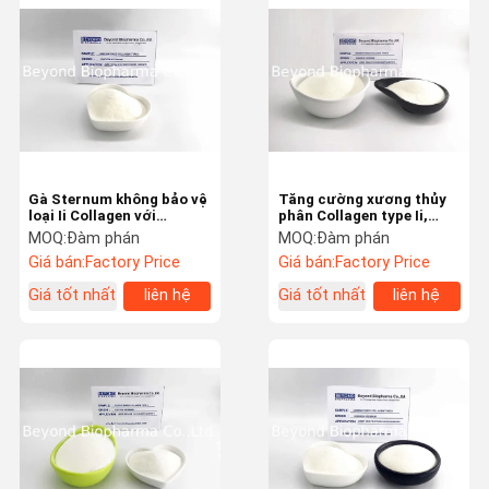
Collagen cá Tripeptide
Hạt Collagen bò
Bột Collagen bò
Chondroitin Sulfate Natri
Gà Sternum không bảo vệ
Tăng cường xương thủy
loại Ii Collagen với
phân Collagen type Ii,
Bột Axit Hyaluronic
Collagen bản địa để chữa
Collagen Peptide Powder
MOQ:
Đàm phán
MOQ:
Đàm phán
bệnh loãng xương
Giá bán:
Factory Price
Giá bán:
Factory Price
Glucosamine Hiđrôclorua bột
Giá tốt nhất
liên hệ
Giá tốt nhất
liên hệ
Phycocyanin bột
Bột Chitosan nguyên chất
Pea Protein bột
Bột Curcumin