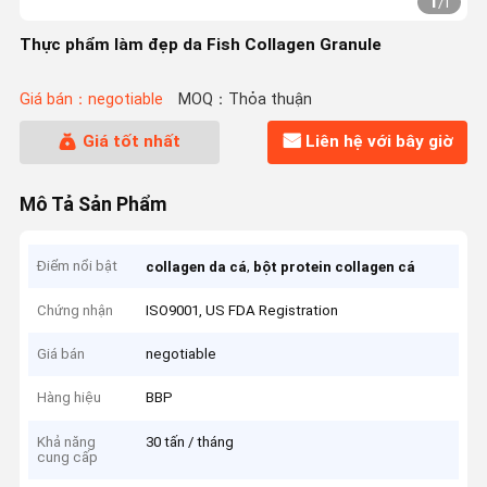
1
/
1
Thực phẩm làm đẹp da Fish Collagen Granule
Giá bán：negotiable
MOQ：Thỏa thuận
Giá tốt nhất
Liên hệ với bây giờ
Mô Tả Sản Phẩm
Điểm nổi bật
,
collagen da cá
bột protein collagen cá
Chứng nhận
ISO9001, US FDA Registration
Giá bán
negotiable
Hàng hiệu
BBP
Khả năng
30 tấn / tháng
cung cấp