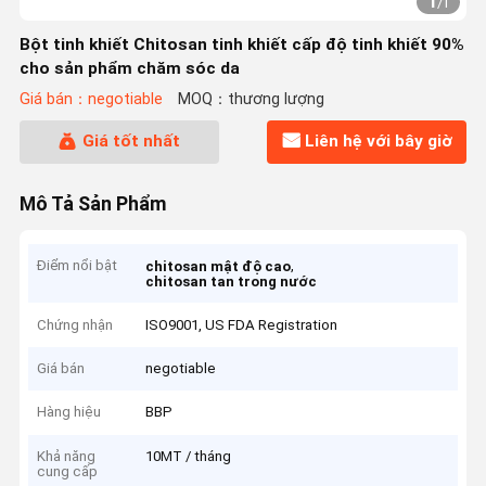
1
/
1
Bột tinh khiết Chitosan tinh khiết cấp độ tinh khiết 90%
cho sản phẩm chăm sóc da
Giá bán：negotiable
MOQ：thương lượng
Giá tốt nhất
Liên hệ với bây giờ
Mô Tả Sản Phẩm
Điểm nổi bật
,
chitosan mật độ cao
chitosan tan trong nước
Chứng nhận
ISO9001, US FDA Registration
Giá bán
negotiable
Hàng hiệu
BBP
Khả năng
10MT / tháng
cung cấp