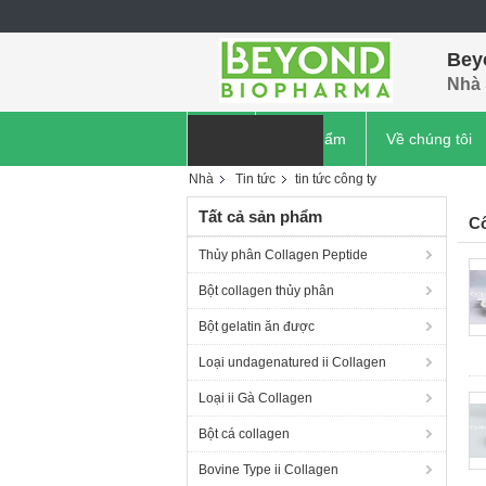
Bey
Nhà 
Nhà
Sản phẩm
Về chúng tôi
Nhà
Tin tức
tin tức công ty
tin tức công ty
Tất cả sản phẩm
Cô
Thủy phân Collagen Peptide
Bột collagen thủy phân
Bột gelatin ăn được
Loại undagenatured ii Collagen
Loại ii Gà Collagen
Bột cá collagen
Bovine Type ii Collagen