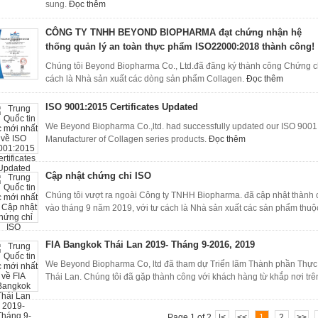
sung.
Đọc thêm
CÔNG TY TNHH BEYOND BIOPHARMA đạt chứng nhận hệ
thống quản lý an toàn thực phẩm ISO22000:2018 thành công!
Chúng tôi Beyond Biopharma Co., Ltd.đã đăng ký thành công Chứng c
cách là Nhà sản xuất các dòng sản phẩm Collagen.
Đọc thêm
ISO 9001:2015 Certificates Updated
We Beyond Biopharma Co.,ltd. had successfully updated our ISO 9001:2
Manufacturer of Collagen series products.
Đọc thêm
Cập nhật chứng chỉ ISO
Chúng tôi vượt ra ngoài Công ty TNHH Biopharma. đã cập nhật thành
vào tháng 9 năm 2019, với tư cách là Nhà sản xuất các sản phẩm thu
FIA Bangkok Thái Lan 2019- Tháng 9-2016, 2019
We Beyond Biopharma Co, ltd đã tham dự Triển lãm Thành phần Thực 
Thái Lan. Chúng tôi đã gặp thành công với khách hàng từ khắp nơi trên
Page 1 of 2
|<
<<
1
2
>>