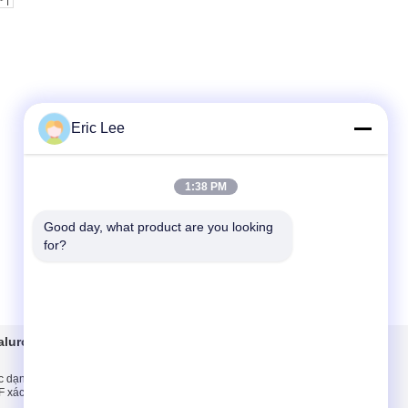
Eric Lee
1:38 PM
Good day, what product are you looking 
for?
aluronic
Liên hệ chúng tôi
c dạng bột y tế cấp,
Liên hệ chúng tôi
 xác minh Sodium
Yêu cầu báo giá