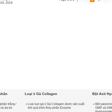
 phân
Loại ii Gà Collagen
Bột Axit Hy
 phân trắng /
Loại sụn gà ii Gà Collagen được sản xuất
Bột yaluroni
ò và da bò
bởi quá trình thủy phân Enzyme
GMP và DMF
Hyaluronate