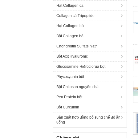
Hạt Collagen cá
Collagen cá Tripeptide
Hạt Collagen bò
Bột Collagen bò
Chondroitin Sulfate Natri
Bột Axit Hyaluronic
Glucosamine Hiđrôclorua bột
Phycocyanin bột
Bột Chitosan nguyên chất
Pea Protein bột
Bột Curcumin
Sản xuất hợp đồng bổ sung chế độ ăn
uống
Chứng chỉ