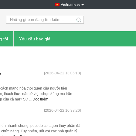
Vietnamese
search
g tôi
Yêu cầu báo giá
[2026-04-22 13:06:18]
o
 cách mạng hóa thói quen của người tiêu
m, thách thức nằm ở việc chọn đúng ma trận
p của cả hai? Sự ...
Đọc thêm
[2026-04-22 10:38:26]
triển nhanh chóng, peptide collagen thủy phân đã
chức năng. Tuy nhiên, đối với các nhà quản lý