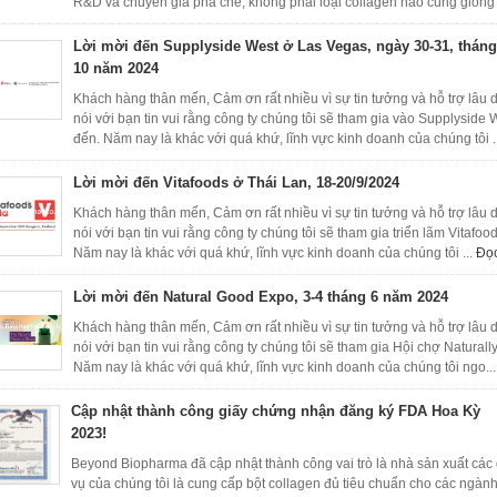
R&D và chuyên gia pha chế, không phải loại collagen nào cũng giống
Lời mời đến Supplyside West ở Las Vegas, ngày 30-31, tháng
10 năm 2024
Khách hàng thân mến, Cảm ơn rất nhiều vì sự tin tưởng và hỗ trợ lâu d
nói với bạn tin vui rằng công ty chúng tôi sẽ tham gia vào Supplysid
đến. Năm nay là khác với quá khứ, lĩnh vực kinh doanh của chúng tôi .
Lời mời đến Vitafoods ở Thái Lan, 18-20/9/2024
Khách hàng thân mến, Cảm ơn rất nhiều vì sự tin tưởng và hỗ trợ lâu d
nói với bạn tin vui rằng công ty chúng tôi sẽ tham gia triển lãm Vitaf
Năm nay là khác với quá khứ, lĩnh vực kinh doanh của chúng tôi ...
Đọ
Lời mời đến Natural Good Expo, 3-4 tháng 6 năm 2024
Khách hàng thân mến, Cảm ơn rất nhiều vì sự tin tưởng và hỗ trợ lâu d
nói với bạn tin vui rằng công ty chúng tôi sẽ tham gia Hội chợ Natura
Năm nay là khác với quá khứ, lĩnh vực kinh doanh của chúng tôi ngo..
Cập nhật thành công giấy chứng nhận đăng ký FDA Hoa Kỳ
2023!
Beyond Biopharma đã cập nhật thành công vai trò là nhà sản xuất cá
vụ của chúng tôi là cung cấp bột collagen đủ tiêu chuẩn cho các ng